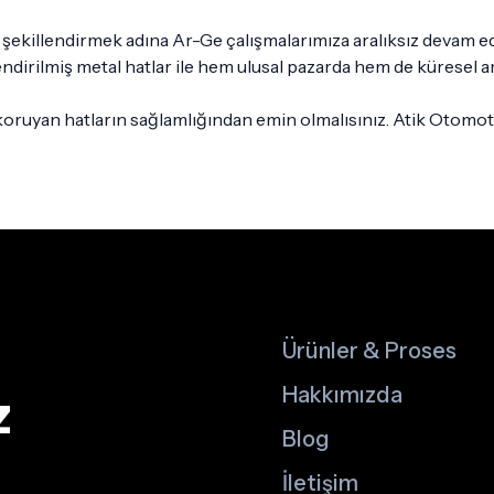
şekillendirmek adına Ar-Ge çalışmalarımıza aralıksız devam 
endirilmiş metal hatlar ile hem ulusal pazarda hem de küresel 
oruyan hatların sağlamlığından emin olmalısınız. Atik Otomotiv
Ürünler & Proses
z
Hakkımızda
Blog
İletişim