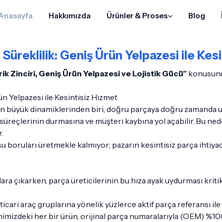
Anasayfa
Hakkımızda
Ürünler & Proses
Blog
üreklilik: Geniş Ürün Yelpazesi ile Kes
ik Zinciri, Geniş Ürün Yelpazesi ve Lojistik Gücü”
konusunu 
n Yelpazesi ile Kesintisiz Hizmet
 büyük dinamiklerinden biri, doğru parçaya doğru zamanda ulaşa
süreçlerinin durmasına ve müşteri kaybına yol açabilir. Bu ne
.
 boruları üretmekle kalmıyor; pazarın kesintisiz parça ihtiyacın
a çıkarken, parça üreticilerinin bu hıza ayak uydurması kritik
ticari araç gruplarına yönelik yüzlerce aktif parça referansı il
imizdeki her bir ürün, orijinal parça numaralarıyla (OEM) %100