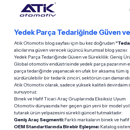
Yedek Parça Tedariğinde Güven ve S
Atik Otomotiv blog sayfası için bu kez doğrudan
“Tedar
alıcılarına güven verecek üçüncü kurumsal blog yazısı:
Yedek Parça Tedariğinde Güven ve Süreklilik: Geniş Ürü
Global otomotiv endüstrisinde yedek parça pazarının en
parça tedariğinde yaşanacak en ufak bir aksama, tüm iş 
sürdürülebilir bir tedarik zinciri, sektörün can damarıdır
Atik Otomotiv olarak, sadece yüksek kaliteli devirdaim su
sunuyoruz.
Binek ve Hafif Ticari Araç Gruplarında Eksiksiz Uyum
Otomotiv dünyasında her geçen gün yeni bir model yollar
tutarak ürün yelpazesini sürekli güncel tutmaktadır:
Geniş Araç Segmenti:
Farklı markaların binek ve hafif 
OEM Standartlarında Birebir Eşleşme:
Katalog sistem