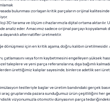
nımlamak
asada bulunması zorlaşan kritik parçaların orijinal kalitesind
iyor.
loji 3D tarama ve ölçüm cihazlarımızla dijital ortama aktarılı
yinde analiz eder. Amacımız sadece orijinal parçayı kopyalamak 
a dayanıklı alternatifler üretmektir.
e dönüşmesi için en kritik aşama, doğru kalıbın üretilmesidir
, çatlamasını veya form kaybetmesini engelleyen yüksek hassas
l taleplere ve yeni parça referanslarına, dışa bağımlı kalmadan
den ürettiğimiz kalıplar sayesinde, binlerce adetlik seri üret
mülasyon testleriyle başlar ve üretim bandındaki gerçek basınç
ri araç gruplarında pazara sunduğumuz ürün çeşitliliğini her g
endislik vizyonumuzla otomotiv dünyasının parça tedariğindeki