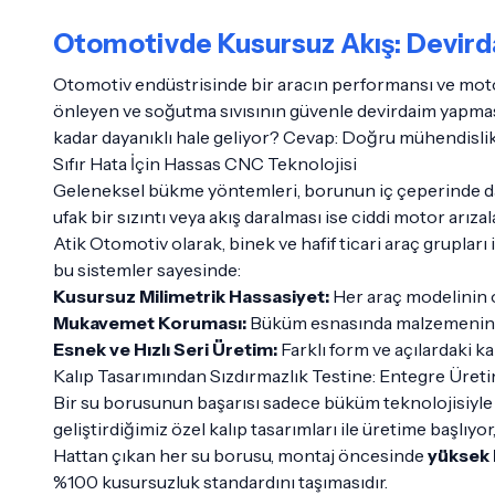
Otomotivde Kusursuz Akış: Devird
Otomotiv endüstrisinde bir aracın performansı ve motor
önleyen ve soğutma sıvısının güvenle devirdaim yapmasın
kadar dayanıklı hale geliyor? Cevap: Doğru mühendislik
Sıfır Hata İçin Hassas CNC Teknolojisi
Geleneksel bükme yöntemleri, borunun iç çeperinde dara
ufak bir sızıntı veya akış daralması ise ciddi motor arızal
Atik Otomotiv olarak, binek ve hafif ticari araç gruplar
bu sistemler sayesinde:
Kusursuz Milimetrik Hassasiyet:
Her araç modelinin o
Mukavemet Koruması:
Büküm esnasında malzemenin et k
Esnek ve Hızlı Seri Üretim:
Farklı form ve açılardaki k
Kalıp Tasarımından Sızdırmazlık Testine: Entegre Üret
Bir su borusunun başarısı sadece büküm teknolojisiyle s
geliştirdiğimiz özel kalıp tasarımları ile üretime başlıy
Hattan çıkan her su borusu, montaj öncesinde
yüksek 
%100 kusursuzluk standardını taşımasıdır.