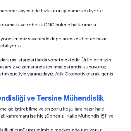
ıphanemiz sayesinde hızla ürün gamımıza ekliyoruz.
oji otomatik ve robotik CNC bükme hatlarımızla
ok yönetimimiz sayesinde depolarımızda her an hazır
ebiliyoruz.
slararası standartlarda yönetmektedir. Ürünlerimizin
 hasarsız ve zamanında teslimat garantisi sunuyoruz.
im gücüyle yanınızdayız. Atik Otomotiv olarak, geniş
disliği ve Tersine Mühendislik
me, geliştirebilme ve en zorlu koşullara hazır hale
zli kahramanı ise hiç şüphesiz “Kalıp Mühendisliği” ve
dislik gücünü üretimimizin merkezinde tutuyoruz.