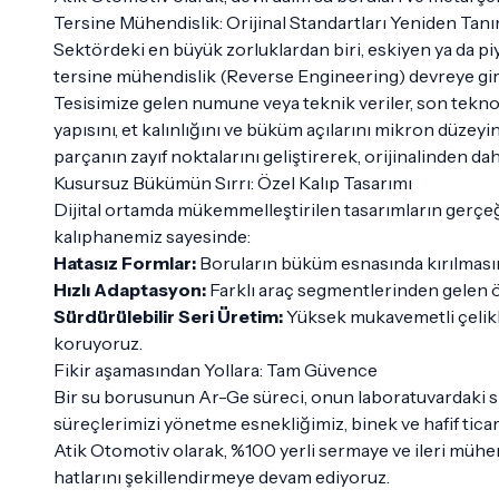
Tersine Mühendislik: Orijinal Standartları Yeniden Ta
Sektördeki en büyük zorluklardan biri, eskiyen ya da piy
tersine mühendislik (Reverse Engineering) devreye gir
Tesisimize gelen numune veya teknik veriler, son tekno
yapısını, et kalınlığını ve büküm açılarını mikron düze
parçanın zayıf noktalarını geliştirerek, orijinalinden dah
Kusursuz Bükümün Sırrı: Özel Kalıp Tasarımı
Dijital ortamda mükemmelleştirilen tasarımların gerçeğ
kalıphanemiz sayesinde:
Hatasız Formlar:
Boruların büküm esnasında kırılmasını
Hızlı Adaptasyon:
Farklı araç segmentlerinden gelen öze
Sürdürülebilir Seri Üretim:
Yüksek mukavemetli çelikler
koruyoruz.
Fikir aşamasından Yollara: Tam Güvence
Bir su borusunun Ar-Ge süreci, onun laboratuvardaki si
süreçlerimizi yönetme esnekliğimiz, binek ve hafif tica
Atik Otomotiv olarak, %100 yerli sermaye ve ileri müh
hatlarını şekillendirmeye devam ediyoruz.