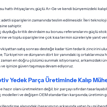
 su hattı ihtiyaçlarını, güçlü Ar-Ge ve kendi bünyemizdeki kal
 adetli siparişlerin zamanında teslim edilmesidir. İleri teknol
sine sahiptir.
aç duyduğu kritik devirdaim su borusu referanslarını güçlü st
ine ve toplu siparişlerine çok kısa termin süreleriyle yanıt ver
yattan satış sonrası desteğe kadar tüm tedarik zincirini ulu
e, Türkiye’nin ve dünyanın dört bir yanındaki iş ortaklarımıza
zaman en doğru çözümü sunmak istiyorsanız, arkamızdaki üret
a ve işinize güven taşımaya devam ediyoruz.
iv Yedek Parça Üretiminde Kalıp Mühen
hazır olanı üretmekten değil; bir parçayı sıfırdan tasarlayabil
ç modelleri ve değişen OEM standartları karşısında, üretimin gi
ekillendirme alanındaki başarımızın arkasında yatan bu mühen