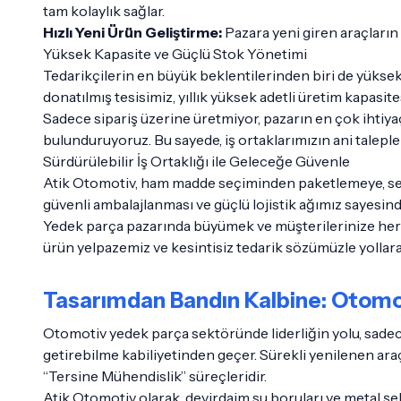
tam kolaylık sağlar.
Hızlı Yeni Ürün Geliştirme:
Pazara yeni giren araçların
Yüksek Kapasite ve Güçlü Stok Yönetimi
Tedarikçilerin en büyük beklentilerinden biri de yüksek
donatılmış tesisimiz, yıllık yüksek adetli üretim kapasite
Sadece sipariş üzerine üretmiyor, pazarın en çok ihtiy
bulunduruyoruz. Bu sayede, iş ortaklarımızın ani talepler
Sürdürülebilir İş Ortaklığı ile Geleceğe Güvenle
Atik Otomotiv, ham madde seçiminden paketlemeye, sevki
güvenli ambalajlanması ve güçlü lojistik ağımız sayesind
Yedek parça pazarında büyümek ve müşterilerinize her 
ürün yelpazemiz ve kesintisiz tedarik sözümüzle yollar
Tasarımdan Bandın Kalbine: Otomot
Otomotiv yedek parça sektöründe liderliğin yolu, sadece 
getirebilme kabiliyetinden geçer. Sürekli yenilenen ara
“Tersine Mühendislik” süreçleridir.
Atik Otomotiv olarak, devirdaim su boruları ve metal ş