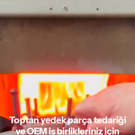
Toptan yedek parça tedariği
ve
OEM iş birlikleriniz için