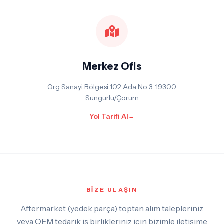
Merkez Ofis
Org Sanayi Bölgesi 102 Ada No 3, 19300
Sungurlu/Çorum
Yol Tarifi Al
→
BİZE ULAŞIN
Aftermarket (yedek parça) toptan alım talepleriniz
veya OEM tedarik iş birlikleriniz için bizimle iletişime