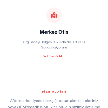
Merkez Ofis
Org Sanayi Bölgesi 102 Ada No 3, 19300
Sungurlu/Çorum
Yol Tarifi Al
→
BİZE ULAŞIN
Aftermarket (yedek parça) toptan alım talepleriniz
veya OEM tedarik iş birlikleriniz için bizimle iletişime