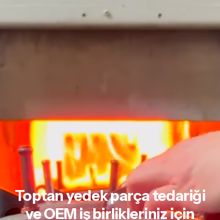
Toptan yedek parça tedariği
ve
OEM iş birlikleriniz için