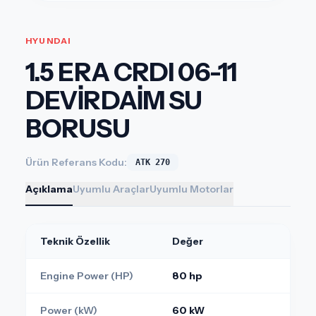
HYUNDAI
1.5 ERA CRDI 06-11
DEVİRDAİM SU
BORUSU
Ürün Referans Kodu:
ATK 270
Açıklama
Uyumlu Araçlar
Uyumlu Motorlar
Teknik Özellik
Değer
Engine Power (HP)
80 hp
Power (kW)
60 kW