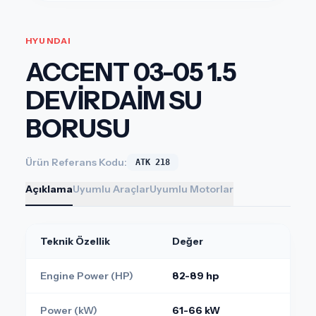
HYUNDAI
ACCENT 03-05 1.5
DEVİRDAİM SU
BORUSU
Ürün Referans Kodu:
ATK 218
Açıklama
Uyumlu Araçlar
Uyumlu Motorlar
Teknik Özellik
Değer
Engine Power (HP)
82-89 hp
Power (kW)
61-66 kW