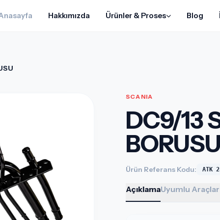
Anasayfa
Hakkımızda
Ürünler & Proses
Blog
USU
SCANIA
DC9/13
BORUS
Ürün Referans Kodu:
ATK 2
Açıklama
Uyumlu Araçlar