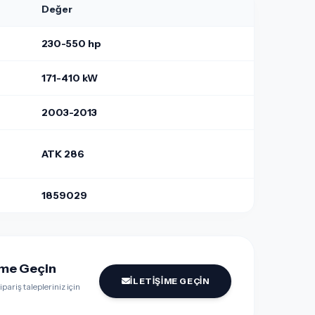
Değer
230-550 hp
171-410 kW
2003-2013
ATK 286
1859029
şime Geçin
İLETIŞIME GEÇIN
pariş talepleriniz için