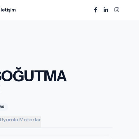
İletişim
 SOĞUTMA
U
86
Uyumlu Motorlar