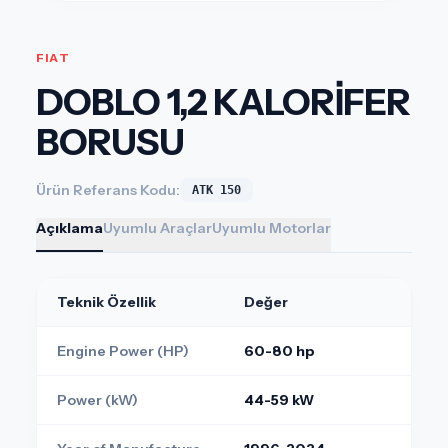
FIAT
DOBLO 1,2 KALORİFER
BORUSU
Ürün Referans Kodu:
ATK 150
Açıklama
Uyumlu Araçlar
Uyumlu Motorlar
Teknik Özellik
Değer
Engine Power (HP)
60-80 hp
Power (kW)
44-59 kW