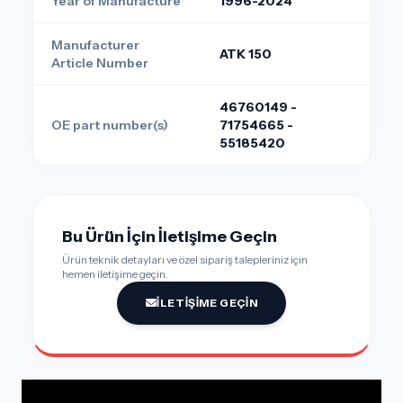
Year of Manufacture
1996-2024
Manufacturer
ATK 150
Article Number
46760149 -
OE part number(s)
71754665 -
55185420
Bu Ürün İçin İletişime Geçin
Ürün teknik detayları ve özel sipariş talepleriniz için
hemen iletişime geçin.
İLETIŞIME GEÇIN