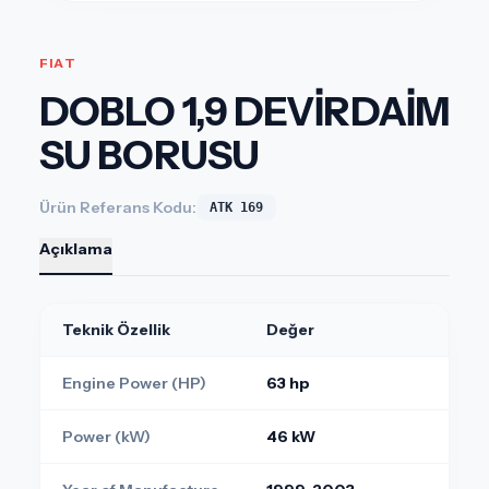
FIAT
DOBLO 1,9 DEVİRDAİM
SU BORUSU
Ürün Referans Kodu:
ATK 169
Açıklama
Teknik Özellik
Değer
Engine Power (HP)
63 hp
Power (kW)
46 kW