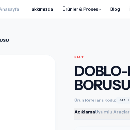
Anasayfa
Hakkımızda
Ürünler & Proses
Blog
RUSU
FIAT
DOBLO-L
BORUS
Ürün Referans Kodu:
ATK 1
Açıklama
Uyumlu Araçlar