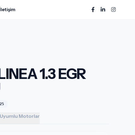
İletişim
INEA 1.3 EGR
U
25
Uyumlu Motorlar