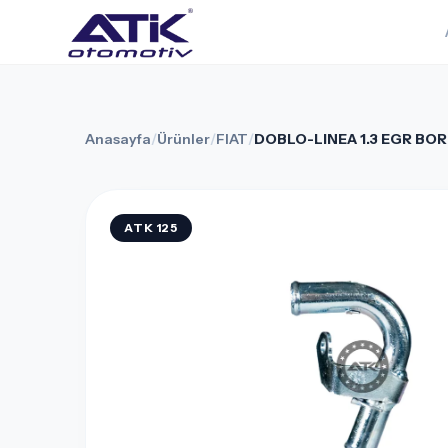
Anasayfa
/
Ürünler
/
FIAT
/
DOBLO-LINEA 1.3 EGR BO
ATK 125