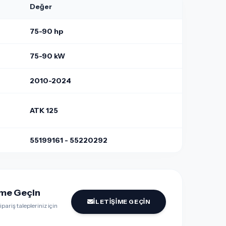
Değer
75-90 hp
75-90 kW
2010-2024
ATK 125
55199161 - 55220292
şime Geçin
İLETIŞIME GEÇIN
pariş talepleriniz için