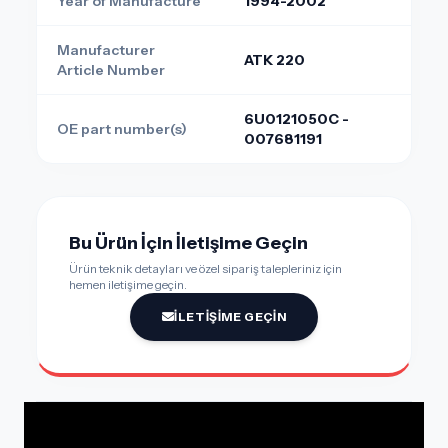
Year of Manufacture
1994-2002
Manufacturer
ATK 220
Article Number
6U0121050C -
OE part number(s)
007681191
Bu Ürün İçin İletişime Geçin
Ürün teknik detayları ve özel sipariş talepleriniz için
hemen iletişime geçin.
İLETIŞIME GEÇIN