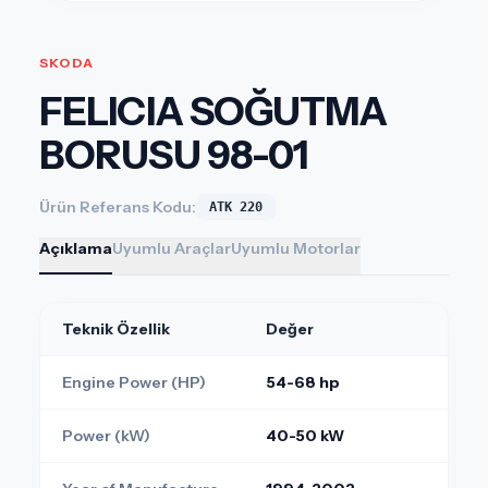
SKODA
FELICIA SOĞUTMA
BORUSU 98-01
Ürün Referans Kodu:
ATK 220
Açıklama
Uyumlu Araçlar
Uyumlu Motorlar
Teknik Özellik
Değer
Engine Power (HP)
54-68 hp
Power (kW)
40-50 kW