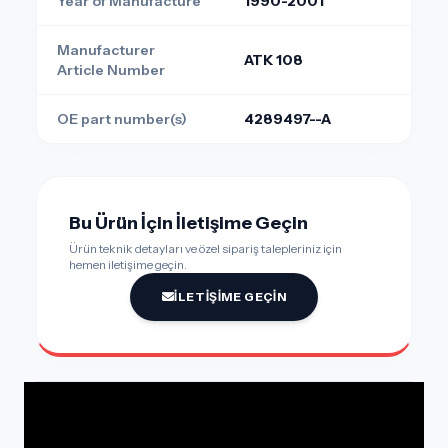
Year of Manufacture
1990-2001
Manufacturer
ATK 108
Article Number
OE part number(s)
4289497--A
Bu Ürün İçin İletişime Geçin
Ürün teknik detayları ve özel sipariş talepleriniz için
hemen iletişime geçin.
İLETIŞIME GEÇIN