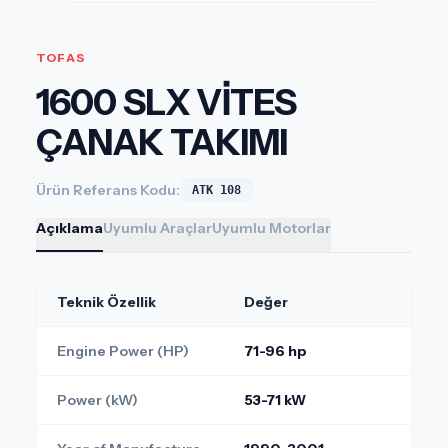
TOFAS
1600 SLX VİTES
ÇANAK TAKIMI
Ürün Referans Kodu:
ATK 108
Açıklama
Uyumlu Araçlar
Uyumlu Motorlar
Teknik Özellik
Değer
Engine Power (HP)
71-96 hp
Power (kW)
53-71 kW