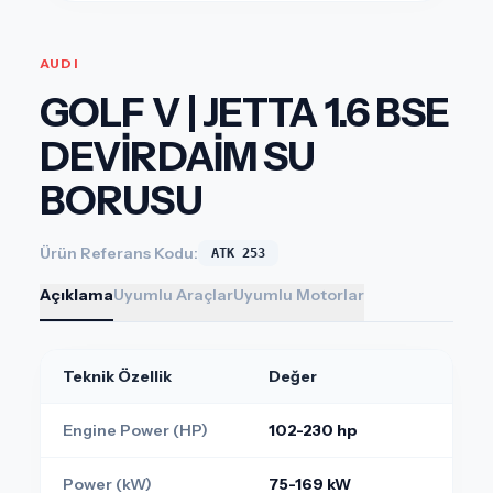
AUDI
GOLF V | JETTA 1.6 BSE
DEVİRDAİM SU
BORUSU
Ürün Referans Kodu:
ATK 253
Açıklama
Uyumlu Araçlar
Uyumlu Motorlar
Teknik Özellik
Değer
Engine Power (HP)
102-230 hp
Power (kW)
75-169 kW