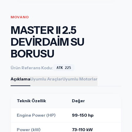
MOVANO
MASTER II 2.5
DEVİRDAİM SU
BORUSU
Ürün Referans Kodu:
ATK 225
Açıklama
Uyumlu Araçlar
Uyumlu Motorlar
Teknik Özellik
Değer
Engine Power (HP)
99-150 hp
Power (kW)
73-110 kW