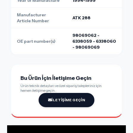
Year of Manufacture
1994-1999
Manufacturer
ATK 288
Article Number
98069062 -
OE part number(s)
6338059 - 6338060
- 98069069
Bu Ürün İçin İletişime Geçin
Ürün teknik detayları ve özel sipariş talepleriniz için
hemen iletişime geçin.
İLETIŞIME GEÇIN