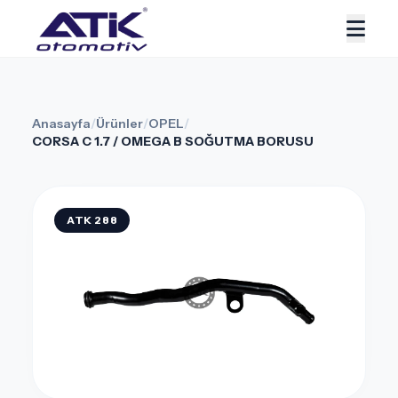
Anasayfa
/
Ürünler
/
OPEL
/
CORSA C 1.7 / OMEGA B SOĞUTMA BORUSU
ATK 288