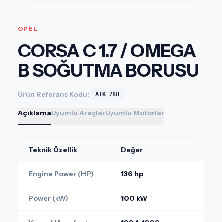
OPEL
CORSA C 1.7 / OMEGA
B SOĞUTMA BORUSU
Ürün Referans Kodu:
ATK 288
Açıklama
Uyumlu Araçlar
Uyumlu Motorlar
Teknik Özellik
Değer
Engine Power (HP)
136 hp
Power (kW)
100 kW