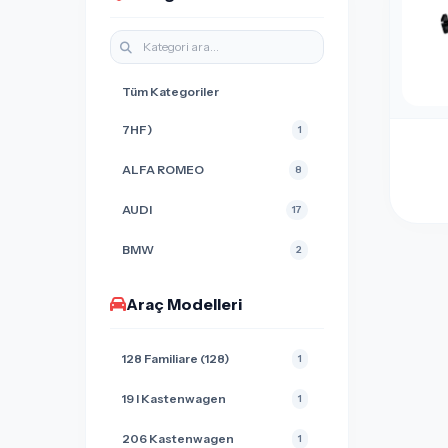
Tüm Kategoriler
7HF)
1
ALFA ROMEO
8
AUDI
17
BMW
2
CHERY
1
Araç Modelleri
CITROEN
11
128 Familiare (128)
1
DACIA
3
19 I Kastenwagen
1
FIAT
59
206 Kastenwagen
1