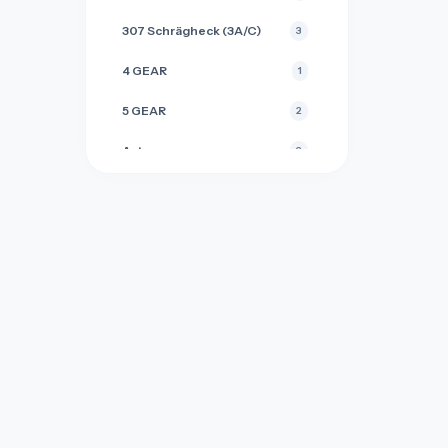
FORD
4
307 Schrägheck (3A/C)
3
HYUNDAI
10
4 GEAR
1
IVECO
1
5 GEAR
2
JEEP
1
Actros
3
KIA
3
Alfa Romeo 145
1
LADA
5
Alfa Romeo 146
1
LANCIA
12
Alfa Romeo 147
1
LAND ROVER
1
Alfa Romeo 156
1
MERCEDES BENZ
3
Alfa Romeo 159
1
MINI COOPER
1
Alfa Romeo Giulietta
1
MITSUBISHI
1
Alfa Romeo Giulietta 940
2
MOVANO
1